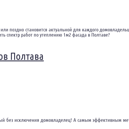
о или поздно становится актуальной для каждого домовладельц
ить спектр работ по утеплению 1м2 фасада в Полтаве?
1 м2 Полтава
ов Полтава
дый без исключения домовладелец! А самым эффективным мет