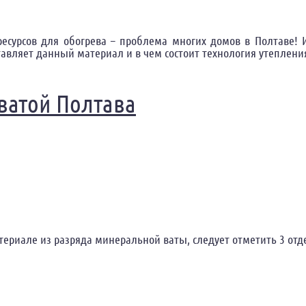
сурсов для обогрева – проблема многих домов в Полтаве! 
тавляет данный материал и в чем состоит технология утеплени
ой Полтава
ватой Полтава
териале из разряда минеральной ваты, следует отметить 3 от