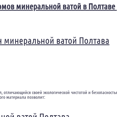
омов минеральной ватой в Полтаве
 Полтава
н минеральной ватой Полтава
 отличающийся своей экологической чистотой и безопасность
ого материала позволит:
ой ватой Полтава
ьной ватой Полтава