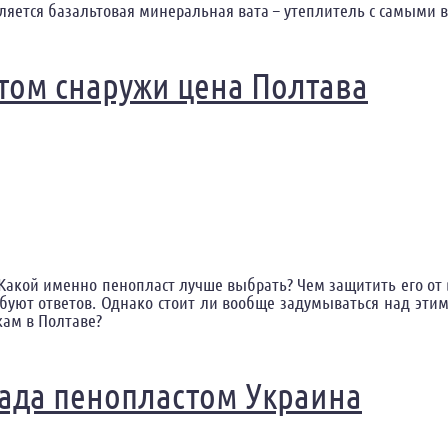
ляется базальтовая минеральная вата – утеплитель с самыми
ва
том снаружи цена Полтава
 Какой именно пенопласт лучше выбрать? Чем защитить его от
ебуют ответов. Однако стоит ли вообще задумываться над эти
ам в Полтаве?
 цена Полтава
сада пенопластом Украина